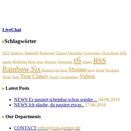
LiveChat
Schlagwörter
2020
Anfänger
Battlefield
Breakpoint
Channel
Clantreffen
Competitive
Ghost Recon
GTA
r6
R6S
Guides
Highlights
Maps
news
Operator
Quarantine
r6maps
Rainbow Six
Shooter
Rainbow Six Siege
Siege
Squad
Streaming
Tom Clancy
Videos
Taktik
Team
Twitch
Versammlung
Latest Posts
NEWS
Es passiert scheinbar schon wieder…
04.09.2019
NEWS
Ich glaube, da passiert etwas..
27.06.2019
Our Departments
CONTACT
office@cop-gaming.de