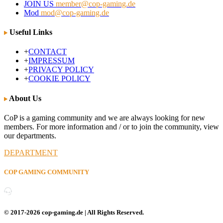
JOIN US
member@cop-gaming.de
Mod
mod@cop-gaming.de
Useful Links
+
CONTACT
+
IMPRESSUM
+
PRIVACY POLICY
+
COOKIE POLICY
About Us
CoP is a gaming community and we are always looking for new
members. For more information and / or to join the community, view
our departments.
DEPARTMENT
COP GAMING COMMUNITY
© 2017-2026 cop-gaming.de | All Rights Reserved.